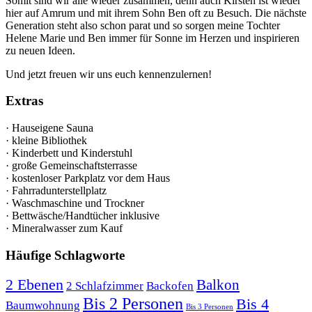
Somit sind wir alle wieder zusammen, denn auch Kirsten ist wieder
hier auf Amrum und mit ihrem Sohn Ben oft zu Besuch. Die nächste
Generation steht also schon parat und so sorgen meine Tochter
Helene Marie und Ben immer für Sonne im Herzen und inspirieren
zu neuen Ideen.
Und jetzt freuen wir uns euch kennenzulernen!
Extras
· Hauseigene Sauna
· kleine Bibliothek
· Kinderbett und Kinderstuhl
· große Gemeinschaftsterrasse
· kostenloser Parkplatz vor dem Haus
· Fahrradunterstellplatz
· Waschmaschine und Trockner
· Bettwäsche/Handtücher inklusive
· Mineralwasser zum Kauf
Häufige Schlagworte
2 Ebenen
Balkon
2 Schlafzimmer
Backofen
Bis 2 Personen
Bis 4
Baumwohnung
Bis 3 Personen