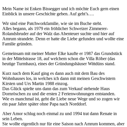
Mein Name ist Enken Bissegger und ich möchte Euch gern einen
Einblick in unsere Geschichte geben. Auf geht’s….
Wir sind eine Patchworkfamilie, wie sie im Buche steht.
Alles begann, als 1979 ein fröhlicher Schweizer Zimmerer-
Rolandsbruder auf der Walz das Abenteuer suchte und hier auf
Amrum strandete. Denn er hatte die Liebe gefunden und wollte eine
Familie gründen.
Gemeinsam mit meiner Mutter Elke kaufte er 1987 das Grundstück
in der Mittelstrasse 18, auf welchem schon die Villa Röber (das
heutige Turmhaus), eines der Gründungshäuser Wittdüns stand.
Kurz nach dem Kauf ging es dann auch mit dem Bau des
Wohnhauses los, in welches ich dann mit meinen Geschwistern
Kirsten und Urs Martin 1988 einzog.
Das Glück spielte uns dann das zum Verkauf stehende Haus
Dornröschen zu und die ersten 2 Ferienwohnungen entstanden.
Wie es manchmal ist, geht die Liebe neue Wege und so zogen wir
ein paar Jahre später ohne Papa nach Norddorf.
Aber Amor schlug noch einmal zu und 1994 trat dann Renate in
sein Leben.
Sie wollte eigentlich nur für eine Saison nach Amrum kommen, aber