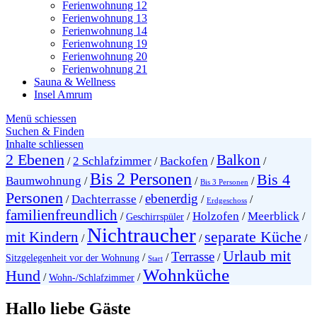
Ferienwohnung 12
Ferienwohnung 13
Ferienwohnung 14
Ferienwohnung 19
Ferienwohnung 20
Ferienwohnung 21
Sauna & Wellness
Insel Amrum
Menü schiessen
Suchen & Finden
Inhalte schliessen
2 Ebenen
Balkon
2 Schlafzimmer
Backofen
/
/
/
/
Bis 2 Personen
Bis 4
Baumwohnung
/
/
/
Bis 3 Personen
Personen
ebenerdig
Dachterrasse
/
/
/
/
Erdgeschoss
familienfreundlich
Holzofen
Meerblick
/
/
/
/
Geschirrspüler
Nichtraucher
separate Küche
mit Kindern
/
/
/
Urlaub mit
Terrasse
/
/
/
Sitzgelegenheit vor der Wohnung
Start
Wohnküche
Hund
/
/
Wohn-/Schlafzimmer
Hallo liebe Gäste