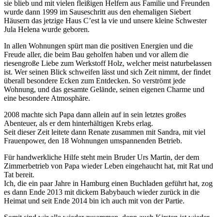
sie blieb und mit vielen fleißigen Helfern aus Familie und Freunden
wurde dann 1999 im Sauseschritt aus den ehemaligen Siebert
Häusern das jetzige Haus C’est la vie und unsere kleine Schwester
Jula Helena wurde geboren.
In allen Wohnungen spürt man die positiven Energien und die
Freude aller, die beim Bau geholfen haben und vor allem die
riesengroße Liebe zum Werkstoff Holz, welcher meist naturbelassen
ist. Wer seinen Blick schweifen lässt und sich Zeit nimmt, der findet
überall besondere Ecken zum Entdecken. So verströmt jede
Wohnung, und das gesamte Gelände, seinen eigenen Charme und
eine besondere Atmosphäre.
2008 machte sich Papa dann allein auf in sein letztes großes
Abenteuer, als er dem hinterhältigen Krebs erlag.
Seit dieser Zeit leitete dann Renate zusammen mit Sandra, mit viel
Frauenpower, den 18 Wohnungen umspannenden Betrieb.
Für handwerkliche Hilfe steht mein Bruder Urs Martin, der dem
Zimmerbetrieb von Papa wieder Leben eingehaucht hat, mit Rat und
Tat bereit.
Ich, die ein paar Jahre in Hamburg einen Buchladen geführt hat, zog
es dann Ende 2013 mit dickem Babybauch wieder zurück in die
Heimat und seit Ende 2014 bin ich auch mit von der Partie.